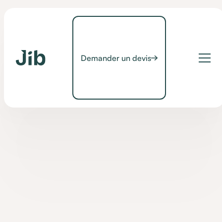
Demander un devis
Conseils
[CONSEILS] Commande
par mouvement de tête
A l'aide d'une application, vous pouvez contrôler votre appareil
(smartphone, tablette) à partir des mouvements de la tête.
•
19 March 2020