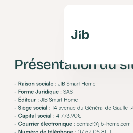
Présentation du si
- Raison sociale
: JIB Smart Home
- Forme Juridique
: SAS
- Éditeur
: JIB Smart Home
- Siège social
: 14 avenue du Général de Gaulle 
- Capital social
: 4 773,90€
- Courrier électronique
: contact@jib-home.com
- Numéro de téléphone
: 07 52 05 81 11