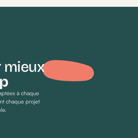
r mieux
ap
daptées à chaque
nt chaque projet
le.