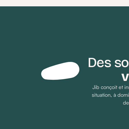
Des so
v
Jib conçoit et 
situation, à do
de