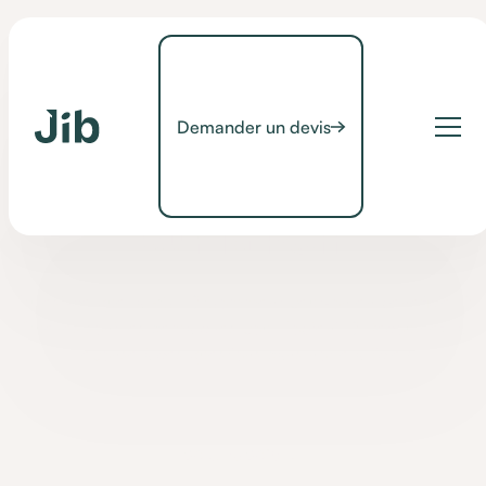
Demander un devis
Conseils
[CONSEILS] Tout savoir
sur la PCH
Qu'est-ce que la PCH ? Comment peut-on en bénéficier ?
Quelles sont les démarches pour l'obtenir ? Découvrez la
réponse à ces questions dans notre article !
•
20 June 2019