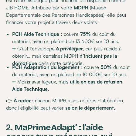
est l’aide historique pour financer les dispositifs comme
JIB HOME. Attribuée par votre
MDPH
(Maison
Départementale des Personnes Handicapées), elle peut
financer votre projet à travers deux volets :
PCH Aide Technique
: couvre
75%
du coût du
matériel, avec un plafond de 13 600€ sur 10 ans.
➕ C’est l’enveloppe
à privilégier
, car plus rapide à
obtenir… mais certaines MDPH
n’incluent pas la
domotique
dans cette catégorie.
PCH Adaptation du logement
: couvre
50%
du coût
du matériel, avec un plafond de 10 000€ sur 10 ans.
➖ Moins avantageux, mais
utile en cas de refus en
Aide Technique.
👉
À noter :
chaque MDPH a ses critères d’attribution,
donc l’éligibilité peut varier
selon le département.
2.
MaPrimeAdapt’ : l’aide