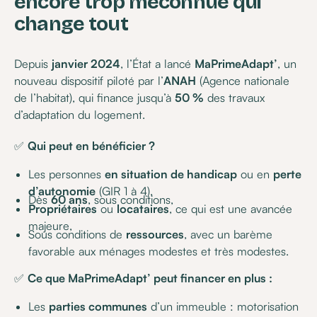
encore trop méconnue qui
change tout
Depuis
janvier 2024
, l’État a lancé
MaPrimeAdapt’
, un
nouveau dispositif piloté par l’
ANAH
(Agence nationale
de l’habitat), qui finance jusqu’à
50 %
des travaux
d’adaptation du logement.
✅
Qui peut en bénéficier ?
Les personnes
en situation de handicap
ou en
perte
d’autonomie
(GIR 1 à 4),
Dès
60 ans
, sous conditions,
Propriétaires
ou
locataires
, ce qui est une avancée
majeure,
Sous conditions de
ressources
, avec un barème
favorable aux ménages modestes et très modestes.
✅
Ce que MaPrimeAdapt’ peut financer en plus :
Les
parties communes
d’un immeuble : motorisation