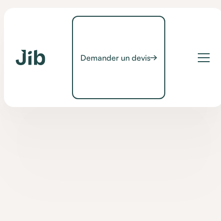
Demander un devis
Conseils
Financer à 100% votre
solution JIB HOME : le
combo gagnant
MaPrimeAdapt’ + MDPH
Domotique JIB HOME : grâce au cumul MaPrimeAdapt' et
MDPH, obtenez un reste à charge nul, même en location. On
vous explique comment financer votre projet.