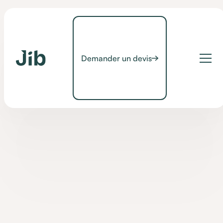
Demander un devis
Conseils
[CONSEILS] la
commande vocale pour
contrôler l'application
JIB
L'application JIB HOME est complètement intégrée à l'outil
d'assistant vocal Google Assistant. Contrôlez tous vos appareils
vocalement à travers votre smartphone Android ou une
enceinte connectée Google Home.