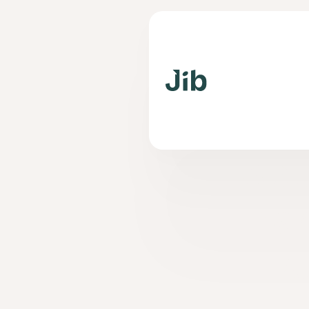
App
han
l'