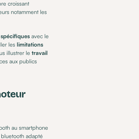
re croissant
cteurs notamment les
 spécifiques
avec le
ler les
limitations
s illustrer le
travail
aces aux publics
moteur
etooth au smartphone
e bluetooth adapté