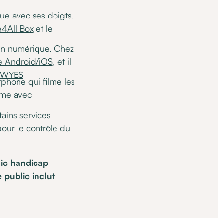
ique avec ses doigts,
4All Box
et le
ion numérique. Chez
ne Android/iOS
, et il
p WYES
tphone qui filme les
mme avec
ains services
our le contrôle du
ic handicap
 public inclut