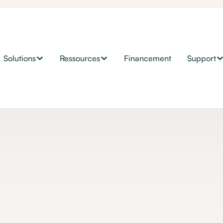
Solutions
Ressources
Financement
Support
Conseils
lications adaptée
dicap : qu'est-ce
accessibilité mobil