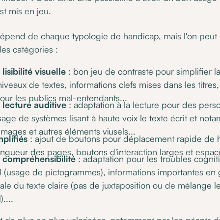
est mis en jeu.
 dépend de chaque typologie de handicap, mais l'on peut
es catégories :
isibilité visuelle
: bon jeu de contraste pour simplifier la 
veaux de textes, informations clefs mises dans les titres,
our les publics mal-entendants...
 lecture auditive
: adaptation à la lecture pour des per
sage de systèmes lisant à haute voix le texte écrit et not
images et autres éléments viusels...
plifiés
: ajout de boutons pour déplacement rapide de h
ongueur des pages, boutons d'interaction larges et espacé
 compréhensibilité
: adaptation pour les troubles cognit
el (usage de pictogrammes), informations importantes en g
iale du texte claire (pas de juxtaposition ou de mélange l
....
t de plus en plus valorisées, notamment par les géant