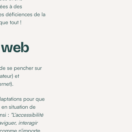
tées à des
es déficiences de la
que tout !
t web
t de se pencher sur
ateur) et
rnet).
daptations pour que
 en situation de
nsi :
"L'accessibilité
viguer, interagir
ge comme n'importe