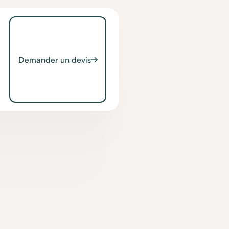
Demander un devis
s au
 que
e ?