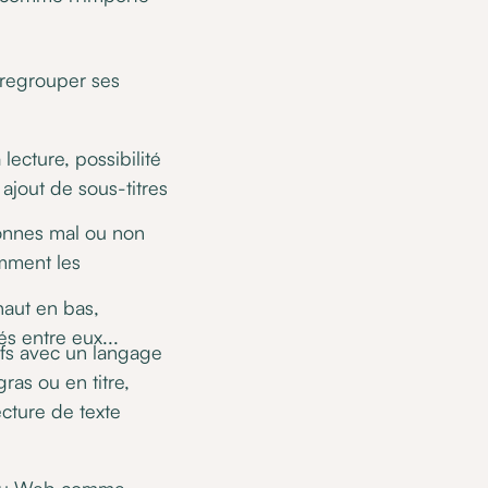
 regrouper ses
lecture, possibilité
 ajout de sous-titres
sonnes mal ou non
amment les
aut en bas,
s entre eux...
ifs avec un langage
ras ou en titre,
ecture de texte
s du Web comme