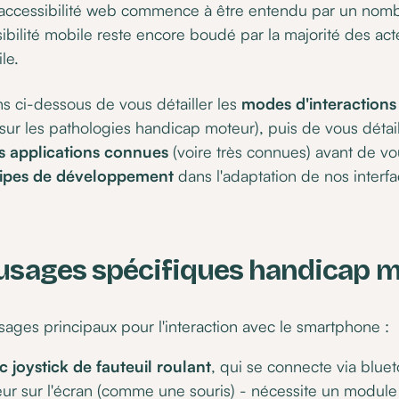
 l'accessibilité web commence à être entendu par un nomb
ssibilité mobile reste encore boudé par la majorité des a
le.
 ci-dessous de vous détailler les
modes d'interactions
ur les pathologies handicap moteur), puis de vous détail
s applications connues
(voire très connues) avant de vou
uipes de développement
dans l'adaptation de nos interf
'usages spécifiques handicap 
ages principaux pour l'interaction avec le smartphone :
c joystick de fauteuil roulant
, qui se connecte via blu
eur sur l'écran (comme une souris) - nécessite un modul