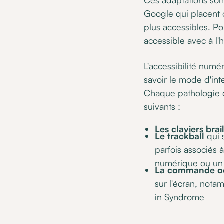
Google qui placent c
plus accessibles. Po
accessible avec à l'
L'accessibilité numér
savoir le mode d'int
Chaque pathologie d
suivants :
Les claviers brai
Le trackball
qui 
parfois associés 
numérique ou un 
La commande oc
sur l'écran, nota
in Syndrome