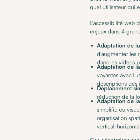
quel utilisateur qui 
L'accessibilité web
enjeux dans 4 grand
Adaptation de la l
d'augmenter les ni
dans les vidéos p
Adaptation de la
voyantes avec l'u
descriptions des 
Déplacement sim
réduction de la l
Adaptation de la
simplifié ou visu
organisation spat
vertical-horizontal)
Ces adaptations son