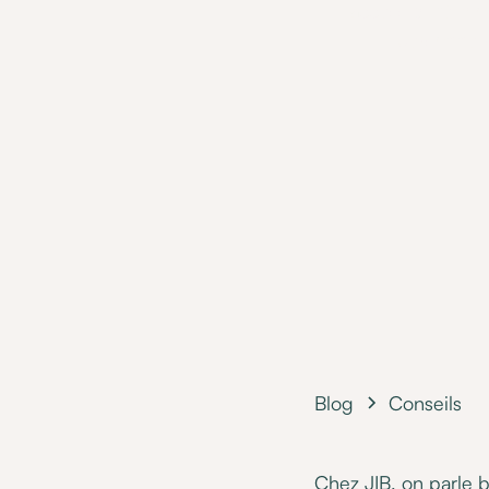
L'accessibilité m
personne h
Blog
Conseils
Chez JIB, on parle b