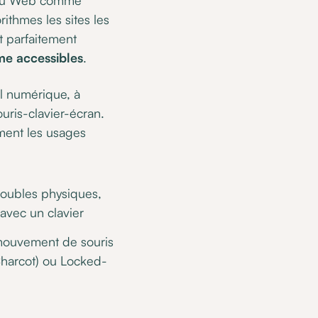
rithmes les sites les
t parfaitement
me accessibles
.
il numérique, à
ouris-clavier-écran.
ment les usages
roubles physiques,
 avec un clavier
mouvement de souris
 Charcot) ou Locked-