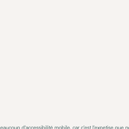
obile est un sujet essentiel pour s'assurer de l'usage du 
andicapée. Chez JIB, c'est notre expertise ! On vous expl
•
08 September 2022
eaucoup d'accessibilité mobile, car c'est l'expetise que 