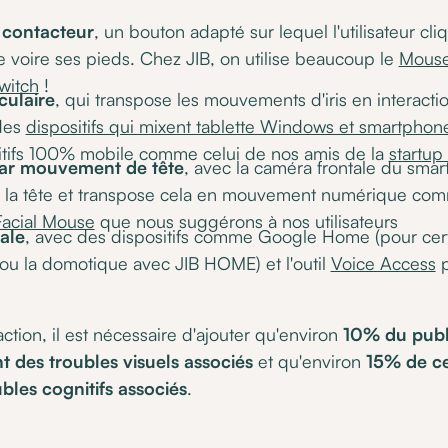
r contacteur
, un bouton adapté sur lequel l'utilisateur cl
e voire ses pieds. Chez JIB, on utilise beaucoup le
Mouse
witch
!
ulaire
, qui transpose les mouvements d'iris en interact
des
dispositifs qui mixent tablette Windows et smartpho
sitifs 100% mobile comme celui de nos amis de la
startu
r mouvement de tête
, avec la caméra frontale du smar
 la tête et transpose cela en mouvement numérique co
Facial Mouse
que nous suggérons à nos utilisateurs
cale
, avec des dispositifs comme Google Home (pour cert
u la domotique avec JIB HOME) et l'outil
Voice Access
p
action, il est nécessaire d'ajouter qu'environ
10% du publ
 des troubles visuels associés
et qu'environ
15% de ce
bles cognitifs associés
.