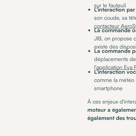
sur le fauteuil
L'interaction pa
son coude, sa têt
contacteur AeroS
La commande oc
JIB, on propose 
existe des dispo
La commande pa
déplacements de
l'
application Eva 
L'interaction vo
comme la météo o
smartphone
À ces enjeux d'inter
moteur a également
également des trou