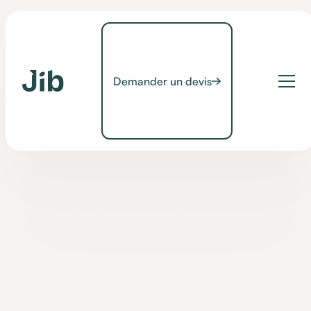
Demander un devis
Contrôle d'environnement
Qu'est-ce que la
domotique ?
Découvrez ce qu'est la domotique et en quoi elle peut aider
les personnes en situation de Handicap.
•
07 March 2022