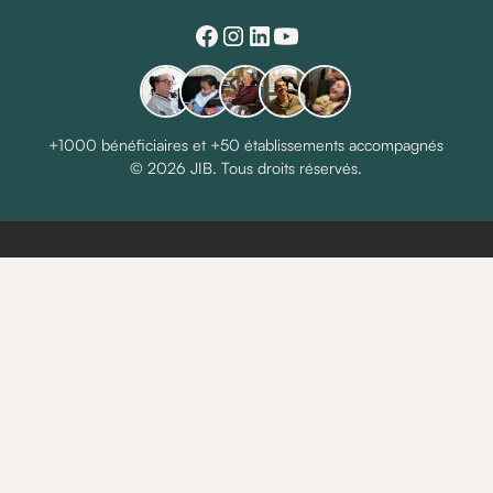
+1000 bénéficiaires et +50 établissements accompagnés
© 2026 JIB. Tous droits réservés.