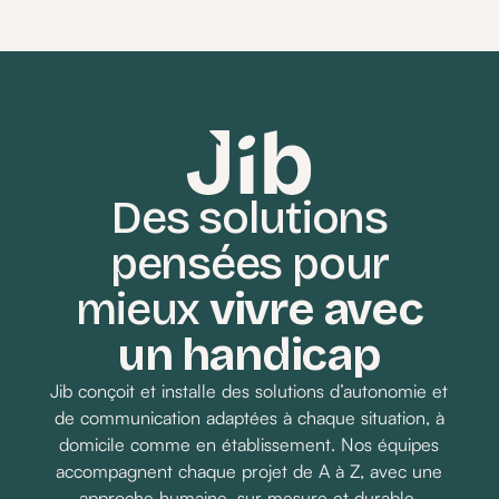
Je me sentais souvent perdu face à des
réglages complexes et des notices
incompréhensibles. Aujourd’hui avec Jib,
c’est terminé.
Des solutions
pensées pour
Demander un devis
mieux
vivre avec
un handicap
Jib conçoit et installe des solutions d’autonomie et
de communication adaptées à chaque situation, à
domicile comme en établissement. Nos équipes
accompagnent chaque projet de A à Z, avec une
approche humaine, sur mesure et durable.