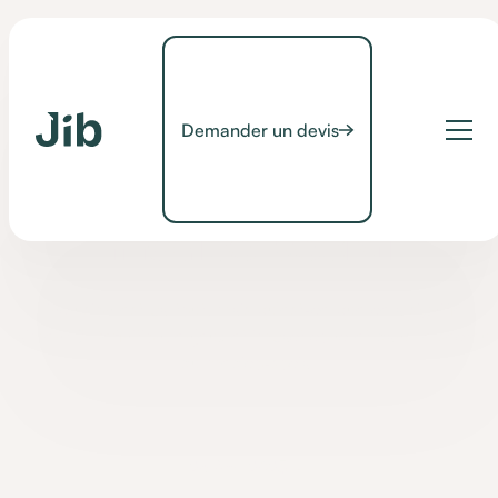
Demander un devis
Conseils
L'inclusion dans le
médico-social
L'inclusion est partout, mais qu'est-ce que cela signifie
vraiment ? Définition, enjeux et impact concret dans le secteur
du médico-social.
•
26 April 2023