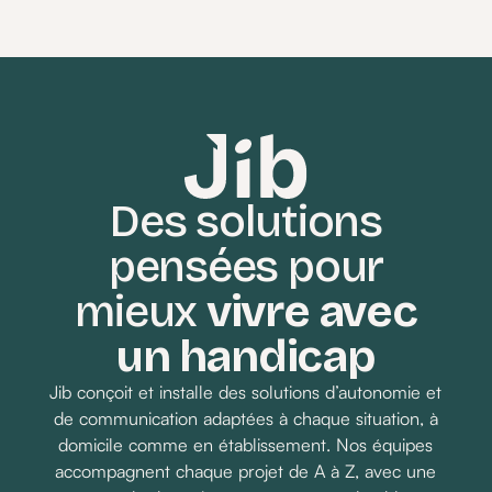
Je me sentais souvent perdu face à des
réglages complexes et des notices
incompréhensibles. Aujourd’hui avec Jib,
c’est terminé.
Des solutions
pensées pour
Demander un devis
mieux
vivre avec
un handicap
Jib conçoit et installe des solutions d’autonomie et
de communication adaptées à chaque situation, à
domicile comme en établissement. Nos équipes
accompagnent chaque projet de A à Z, avec une