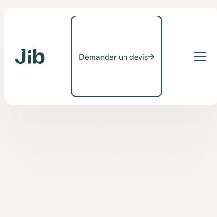
Demander un devis
Conseils
[CONSEILS] Connecter
son contacteur à son
smartphone ou sa
tablette (Android) avec
Mouse4All Box !
Le Mouse4All Box permet de connecter un contacteur filaire à
son smartphone ou sa tablette et le contrôler avec !