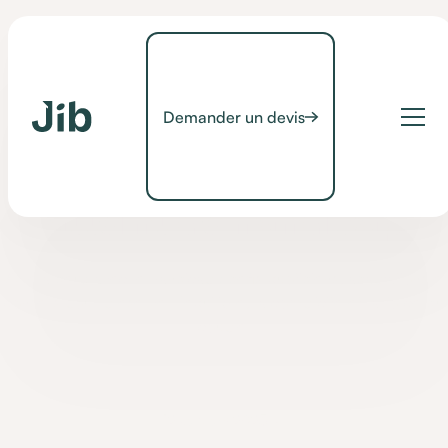
Demander un devis
Conseils
Vivre avec un conjoint
atteint de handicap
Vivre à deux avec le handicap : défis quotidiens, adaptations et
conseils pour préserver l'équilibre, la complicité et la force du
couple.
•
12 January 2023