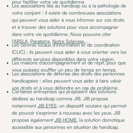
pour faciliter votre vie quotidienne.
Les associations liés au handicap ou à la pathologie de
votre conjoint : il existe de nombreuses associations
qui peuvent vous aider à vous informer sur vos droits
et à trouver des solutions pour vous accompagner
dans votre vie quotidienne. Nous pouvons citer
l'
ARSLA
,
Paratetra
,
Notre Sclérose
...
Les centres locaux d'information et de coordination
(CLIC) : ils peuvent vous aider à vous orienter vers les
différents services disponibles dans votre région.
Les maisons d'accompagnement et de répit, pour que
vous puissiez souffler un peu de temps en temps.
Les associations de défense des droits des personnes
handicapées : elles peuvent vous aider à faire valoir
vos droits et à vous défendre en cas de problème.
Certaines entreprises qui proposent des solutions
dédiées au handicap comme JIB. JIB propose
notamment
JIB EYES
, un dispositif oculaire qui permet
de pouvoir s'exprimer à nouveau avec les yeux. JIB
propose également
JIB HOME
, la solution domotique
accessible aux personnes en situation de handicap.