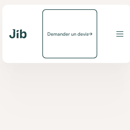
Demander un devis
Conseils
#1 AIDE - COMMENT
FAIRE FINANCER MA
SOLUTION JIB HOME ?
En tant que particulier, vous pouvez bénéficier de plusieurs
aides financières qui permettent, seules ou cumulées,
d’acquérir nos solutions JIB HOME gratuitement