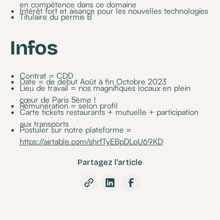
en compétence dans ce domaine
Intérêt fort et aisance pour les nouvelles technologies
Titulaire du permis B
Infos
Contrat = CDD
Date = de début Août à fin Octobre 2023
Lieu de travail = nos magnifiques locaux en plein
cœur de Paris 5ème !
Rémunération = selon profil
Carte tickets restaurants + mutuelle + participation
aux transports
Postuler sur notre plateforme =
https://airtable.com/shrfTyEBpDLpU69KD
Partagez l'article