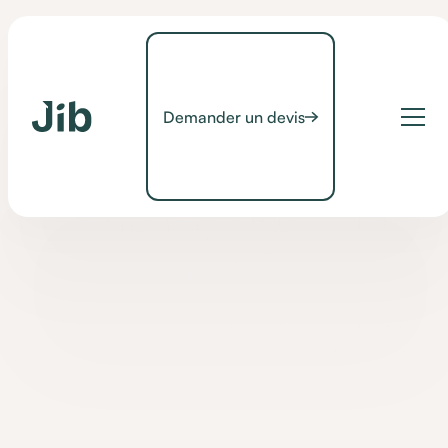
Demander un devis
Non classé
JIB recrute un
Ergothérapeute (CDD 3
mois)
JIB, entreprise solidaire d'utilité sociale, recrute un
ergothérapeute en CDD de 3 mois à Paris pour contribuer à
l'autonomie des personnes handicapées.