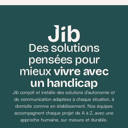
réglages complexes et des notices
incompréhensibles. Aujourd’hui avec Jib,
c’est terminé.
Des solutions
pensées pour
Demander un devis
mieux
vivre avec
un handicap
Jib conçoit et installe des solutions d’autonomie et
de communication adaptées à chaque situation, à
domicile comme en établissement. Nos équipes
accompagnent chaque projet de A à Z, avec une
approche humaine, sur mesure et durable.