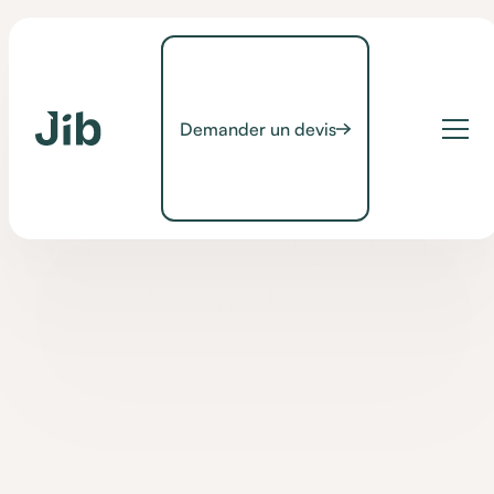
Demander un devis
Non classé
Les aides au
financement pour la
solution JIB EYES
Retrouvez dans notre infographie des pistes pour financer
votre solution JIB HOME grâce aux enveloppes PCH de votre
MPDH