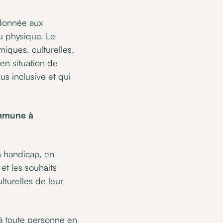
é donnée aux
u physique. Le
iques, culturelles,
en situation de
s inclusive et qui
ommune à
n handicap, en
et les souhaits
lturelles de leur
à toute personne en