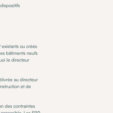
dispositifs
 existants ou créés
des bâtiments neufs
uoi le directeur
élivrée au directeur
nstruction et de
on des contraintes
 accessible. Les ERP