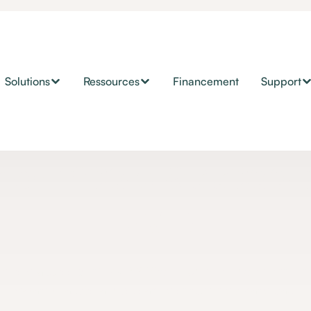
Solutions
Ressources
Financement
Support
Contrôle d'environnement
normes d'accessib
PMR
rmes d'accessibilité PMR ? Règles pour les logements et l
garantir l'accès à tous, sans distinction de handicap.