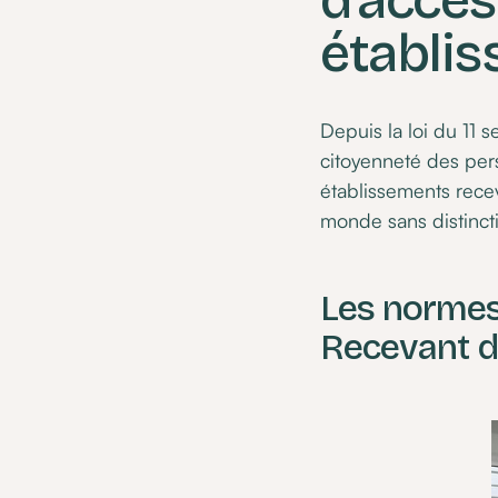
d’acces
établis
Depuis la loi du 11 
citoyenneté des per
établissements recev
monde sans distincti
Les normes
Recevant d