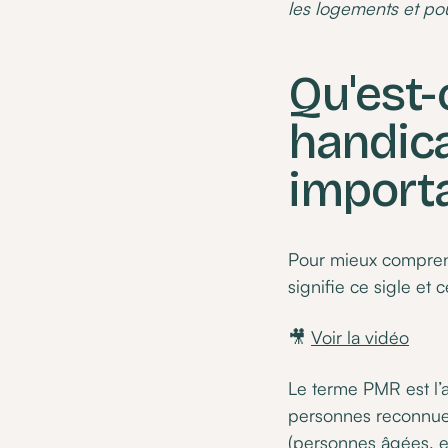
les logements et pou
Qu'est-
handica
importa
Pour mieux comprend
signifie ce sigle et c
🎥
Voir la vidéo
Le terme PMR est l’
personnes reconnues
(personnes âgées, en