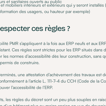
urs et sanitaires ouverts au public
 mobiliers intérieurs et extérieurs qui y seront installés (
information des usagers, ou hauteur par exemple)
specter ces règles ?
bilité PMR s’appliquent à la fois aux ERP neufs et aux ERP
stant. Ces règles sont strictes pour les ERP situés dans 
er les normes d’accessibilité dès leur construction, sans q
permis de construire.
 terminés, une attestation d’achèvement des travaux est d
onformément à l’article L. 111-7-4 du CCH (Code de la Co
ouver l’accessibilité de l’ERP.
ts, les règles du décret sont un peu plus souples en rais
ion d’un bâtiment plus ou moins ancien en vue de devenir