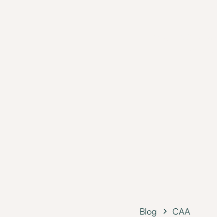
Depuis iOS 17, la
voix. U
Blog
CAA