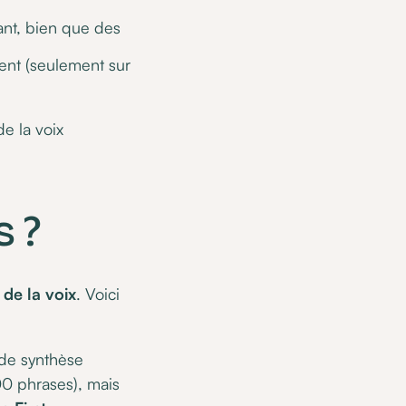
ant, bien que des
ent (seulement sur
de la voix
s ?
 de la voix
. Voici
 de synthèse
00 phrases), mais