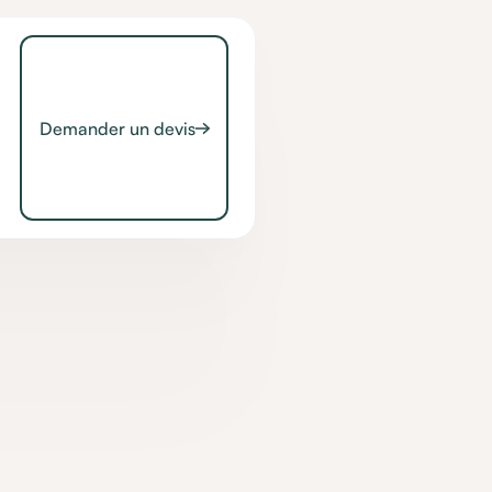
Demander un devis
lle :
les
ls de