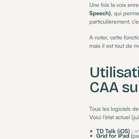
Une fois la voix enre
Speech)
, qui perme
particulièrement, c’
A noter, cette foncti
mais il est tout de m
Utilisa
CAA su
Tous les logiciels d
Voici l’état actuel (j
TD Talk (iOS)
: ✅
Grid for iPad
(pa