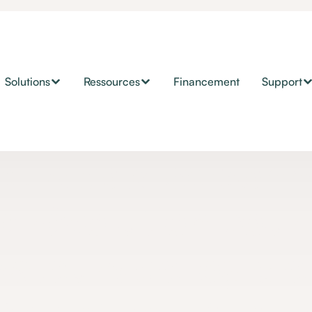
Solutions
Ressources
Financement
Support
CAA
et la voix personne
e révolution pour 
isateurs de logicie