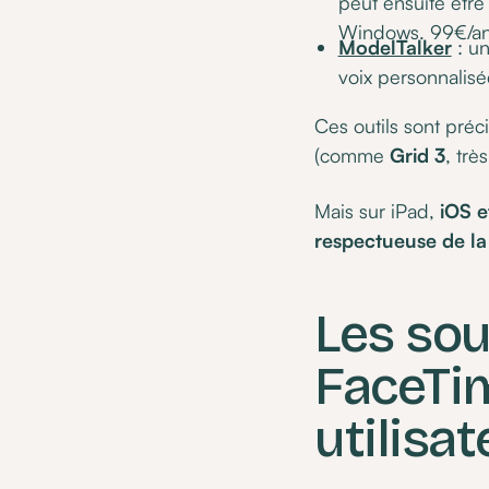
peut ensuite être
Windows. 99€/an 
ModelTalker
: un
voix personnalisée
Ces outils sont préc
(comme
Grid 3
, trè
Mais sur iPad,
iOS e
respectueuse de la 
Les sou
FaceTim
utilisa