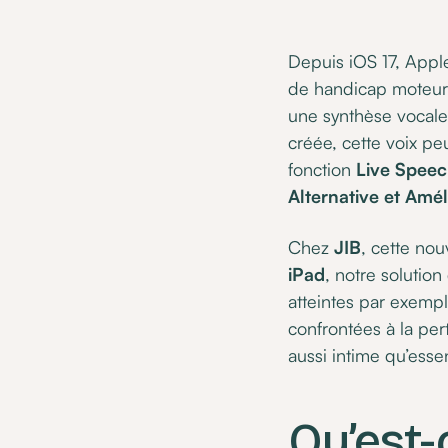
Depuis iOS 17, Appl
de handicap moteur 
une synthèse vocale 
créée, cette voix pe
fonction
Live Spee
Alternative et Amél
Chez
JIB
, cette nou
iPad
, notre soluti
atteintes par exempl
confrontées à la per
aussi intime qu’essen
Qu’est-