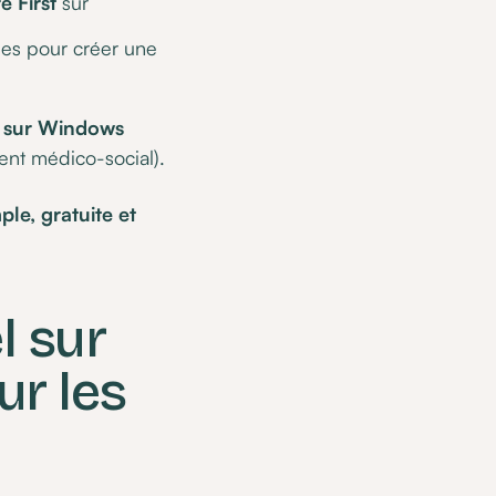
 First
sur
nes pour créer une
A sur Windows
ment médico-social).
ple, gratuite et
l sur
ur les