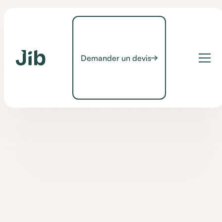
Demander un devis
Contrôle d'environnement
Quelle alternative à
Gewa Connect ?
À la recherche d'une alternative à Gewa Connect ? Découvrez
les critères d'un bon contrôle d'environnement et la solution
adaptée proposée par JIB.
•
12 December 2022