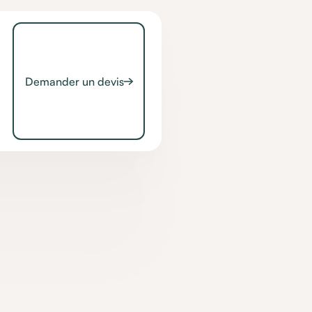
Demander un devis
er
 ?
estinée à offrir...