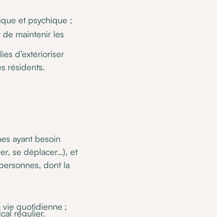
ique et psychique ;
t de maintenir les
ies d’extérioriser
s résidents.
nes ayant besoin
er, se déplacer…), et
 personnes, dont la
a vie quotidienne ;
cal régulier.