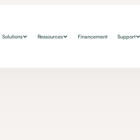
Solutions
Ressources
Financement
Support
ESMS
u’est-ce qu’un foy
’accueil médicalisé
 médicalisé (FAM) est une branche du pôle médico-social d