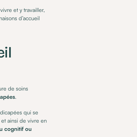
vre et y travailler,
maisons d’accueil
il
ture de soins
capées
.
ndicapées qui se
 et ainsi de vivre en
 cognitif ou