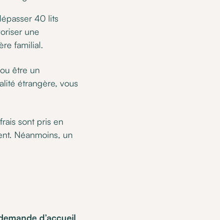
dépasser 40 lits
voriser une
re familial.
 ou être un
lité étrangère, vous
rais sont pris en
ment. Néanmoins, un
 demande d’accueil