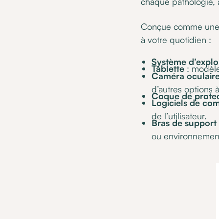
chaque pathologie,
Conçue comme un
à votre quotidien :
Système d’exploi
Tablette
: modèle
Caméra oculair
d’autres options 
Coque de protec
Logiciels de co
de l’utilisateur.
Bras de support
ou environnement