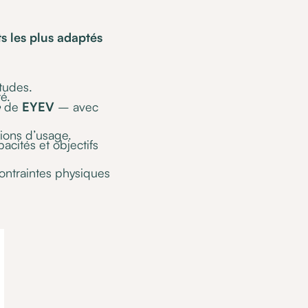
ts les plus adaptés
tudes.
é.
e
de
EYEV
– avec
tions d’usage.
acités et objectifs
 contraintes physiques