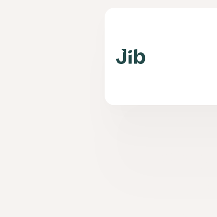
Contr
les y
JI