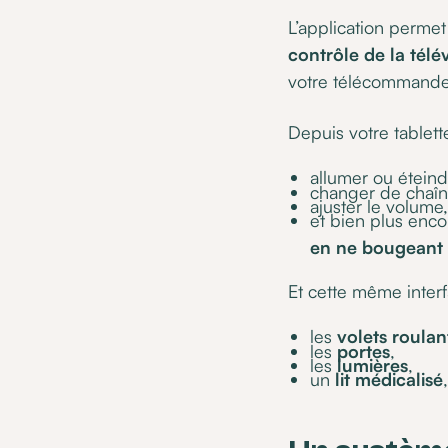
L’application permet
contrôle de la télé
votre télécommande 
Depuis votre tablett
allumer ou éteind
changer de chaîn
ajuster le volume,
et bien plus enco
en ne bougeant 
Et cette même inter
les
volets roulan
les
portes
,
les
lumières
,
un
lit médicalisé