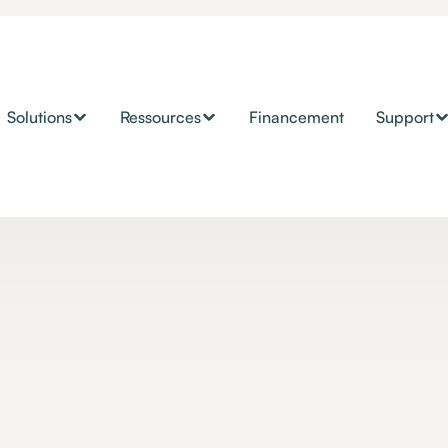
Solutions
Ressources
Financement
Support
Contrôle d'environnement
ôler sa télévisio
eux grâce à JIB E
B HOME : une solut