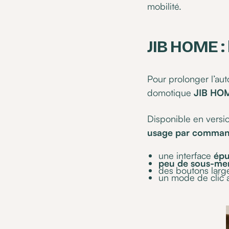
mobilité.
JIB HOME :
Pour prolonger l’aut
domotique
JIB HO
Disponible en vers
usage par comman
une interface
épu
peu de sous-me
des boutons larges
un mode de clic a