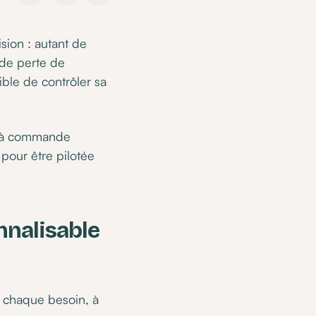
sion : autant de
 de perte de
ible de contrôler sa
te à commande
pour être pilotée
onnalisable
à chaque besoin, à