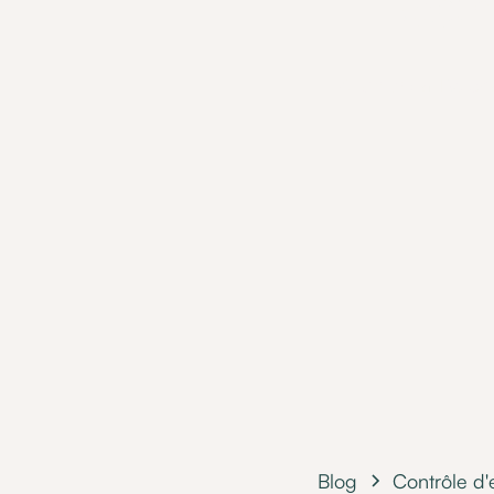
pen
Allumer sa TV, ch
H
Blog
Contrôle d