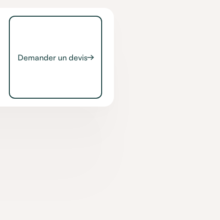
Demander un devis
n avec
YES et
ion