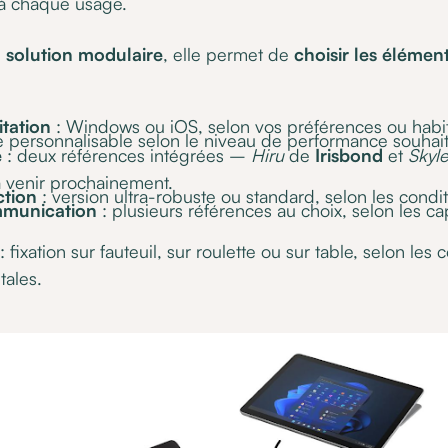
 à chaque usage.
e
solution modulaire
, elle permet de
choisir les élémen
tation
: Windows ou iOS, selon vos préférences ou habi
 personnalisable selon le niveau de performance souhait
e
: deux références intégrées –
Hiru
de
Irisbond
et
Skyl
à venir prochainement.
tion
: version ultra-robuste ou standard, selon les condi
mmunication
: plusieurs références au choix, selon les cap
: fixation sur fauteuil, sur roulette ou sur table, selon les
ales.