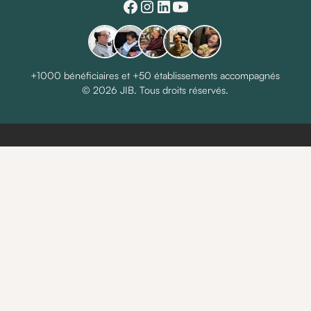
+1000 bénéficiaires et +50 établissements accompagnés
© 2026 JIB. Tous droits réservés.