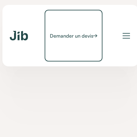
Demander un devis
CAA
Comprendre la CAA en
5 minutes
(Communication
Améliorée et
Alternative)
Qu'est-ce que la Communication Alternative et Améliorée
(CAA) ? Principes, usages et outils pour communiquer