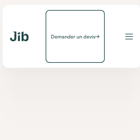
Demander un devis
Contrôle d'environnement
Contrôler les lumières
avec sa voix
Contrôler les lumières de son logement à la voix grâce à JIB
HOME : une solution de domotique pensée pour les
personnes en situation de handicap moteur.
•
16 March 2023