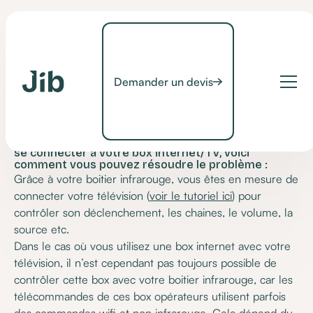
Je peux connecter ma
Demander un devis
télévision, mais pas
ma box Internet/TV
Il arrive que votre boitier infra-rouge n’arrive pas à
se connecter à votre box internet/TV, voici
comment vous pouvez résoudre le problème :
Grâce à votre boitier infrarouge, vous êtes en mesure de
connecter votre télévision (
voir le tutoriel ici
) pour
contrôler son déclenchement, les chaines, le volume, la
source etc.
Dans le cas où vous utilisez une box internet avec votre
télévision, il n’est cependant pas toujours possible de
contrôler cette box avec votre boitier infrarouge, car les
télécommandes de ces box opérateurs utilisent parfois