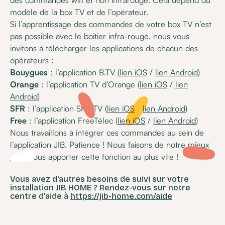
des commandes wifi et non infrarouge. Cela dépend du
modèle de la box TV et de l’opérateur.
Si l’apprentissage des commandes de votre box TV n’est
pas possible avec le boitier infra-rouge, nous vous
invitons à télécharger les applications de chacun des
opérateurs :
Bouygues
: l’application B.TV (
lien iOS
/
lien Android
)
Orange
: l’application TV d’Orange (
lien iOS
/
lien
Android
)
SFR
: l’application SFR TV (
lien iOS
/
lien Android
)
Free
: l’application FreeTélec (
lien iOS
/
lien Android
)
Nous travaillons à intégrer ces commandes au sein de
l’application JIB. Patience ! Nous faisons de notre mieux
pour vous apporter cette fonction au plus vite !
Vous avez d'autres besoins de suivi sur votre
installation JIB HOME ? Rendez-vous sur notre
centre d'aide à
https://jib-home.com/aide