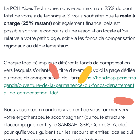
La PCH Aides Techniques couvre au maximum 75% du coût
total de votre aide technique. Si vous souhaitez que le
reste à
charge (25% restant)
soit également financé, cela est
possible soit via le concours d'une association locale et/ou
relative à votre pathologie, soit via les fonds de compensation
régionaux ou départementaux.
Chaque localité implique différents fonds de compensation
vers lesquels s'orienter. À titre d'exemple, voici la page dédiée
au fonds de compensation de Paris
https://handicap.paris.fr/a
genda/ouverture-de-la-permanence-du-fonds-departement
al-de-compensation-fdc/
Nous vous recommandons vivement de vous tourner vers
votre ergothérapeute accompagnant (ou toute structure
d'accompagnement type SAMSAH, SSR, Centre SLA, etc.)
pour qu'ils vous guident sur les recours et entités locales qui
peuvent vous aider à couvrir ce reste à charge.