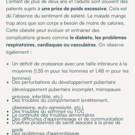
L’enfant de plus de deux ans et l'adulte sont souvent des
patients sujets à
une prise de poids excessive
. Cela est
dû l’absence du sentiment de satiété. Le malade mange
trop alors que son corps a besoin de moins de calories.
Cette obésité peut évoluer et entrainer des
complications graves comme
le diabète, les problèmes
respiratoires, cardiaques ou vasculaires
. On observe
également :
Un déficit de croissance avec une taille inférieure à la
moyenne (1,55 m pour les hommes et 1,48 m pour les
femmes)
Des perturbations du développement pubertaire
(développement pubertaire incomplet, ménopause
précoce, infertilité, etc.)
Des troubles du comportement (entêtement,
obsessions, auto-agressivité, etc.)
Des troubles du sommeil ou TOC
La continuité des troubles alimentaires
Des difficultés d’apprentissage et de communication
D'autres problèmes de santé associés à la prise de
poids
Des problèmes d'apprentissage