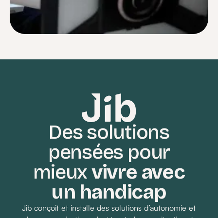
Je me sentais souvent perdu face à des
réglages complexes et des notices
incompréhensibles. Aujourd’hui avec Jib,
c’est terminé.
Des solutions
pensées pour
Demander un devis
mieux
vivre avec
un handicap
Jib conçoit et installe des solutions d’autonomie et