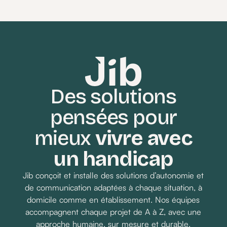
Je me sentais souvent perdu face à des
réglages complexes et des notices
incompréhensibles. Aujourd’hui avec Jib,
c’est terminé.
Des solutions
pensées pour
Demander un devis
mieux
vivre avec
un handicap
Jib conçoit et installe des solutions d’autonomie et
de communication adaptées à chaque situation, à
domicile comme en établissement. Nos équipes
accompagnent chaque projet de A à Z, avec une
approche humaine, sur mesure et durable.