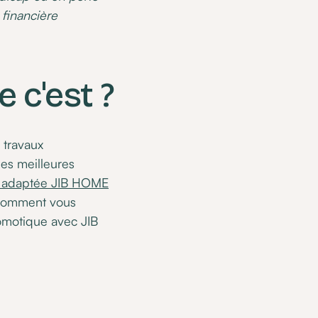
financière
 c'est ?
 travaux
es meilleures
ue adaptée JIB HOME
i comment vous
domotique avec JIB