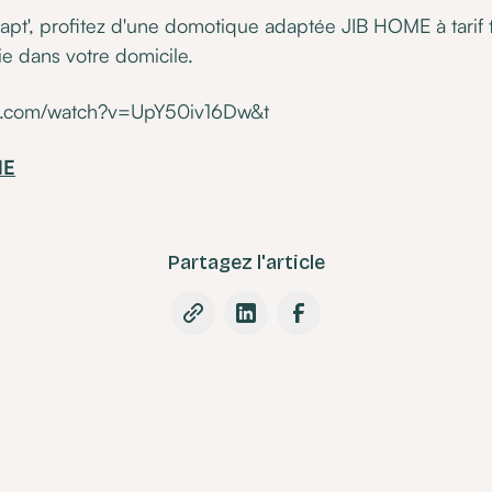
t', profitez d'une domotique adaptée JIB HOME à tarif t
 dans votre domicile.
be.com/watch?v=UpY50iv16Dw&t
ME
Partagez l'article