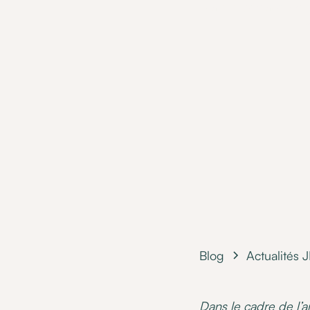
MaPrimeAdapt' aide 
i
Blog
Actualités J
Dans le cadre de l’