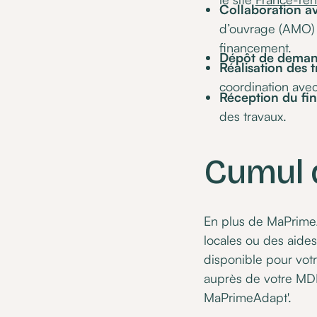
Collaboration 
d’ouvrage (AMO) h
financement.
Dépôt de dema
Réalisation des 
coordination ave
Réception du f
des travaux.
Cumul 
En plus de MaPrimeAd
locales ou des aide
disponible pour vot
auprès de votre MD
MaPrimeAdapt'.