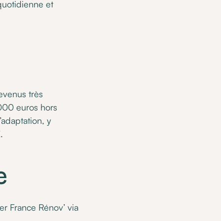
quotidienne et
evenus très
000 euros hors
adaptation, y
.
e
r France Rénov’ via