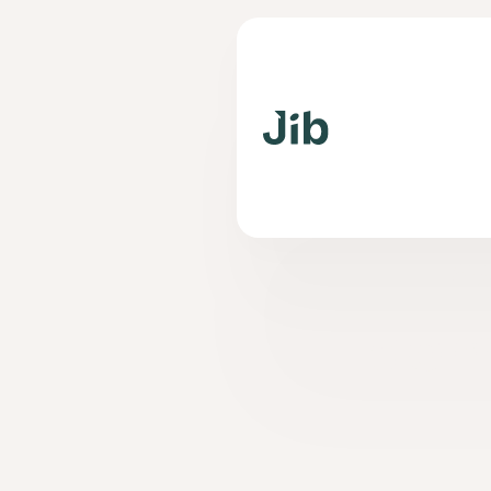
Fin
dom