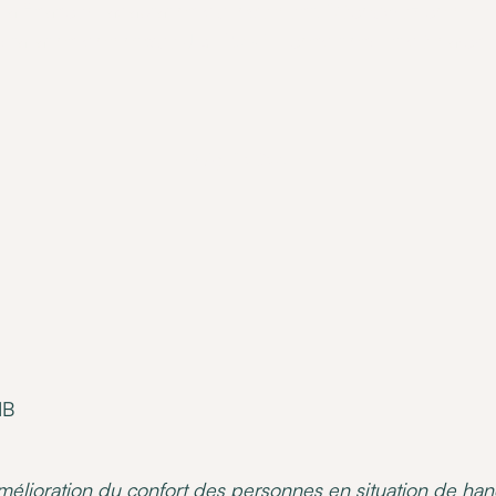
à financer l'adaptation du logement. Découvrez comment l
nstallation domotique JIB HOME : conditions et démarche
•
19 April 2024
IB
amélioration du confort des personnes en situation de ha