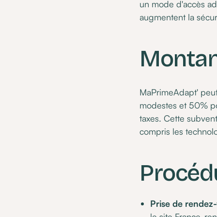
un mode d'accès adap
augmentent la sécur
Montant
MaPrimeAdapt' peut 
modestes et 50% po
taxes. Cette subvent
compris les techno
Procédu
Prise de rendez
le site
France-ren