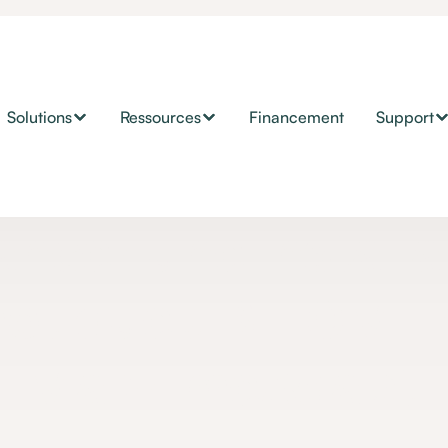
Solutions
Ressources
Financement
Support
Actualités JIB
ancer une installa
otique JIB HOME 
MaPrimeAdapt'